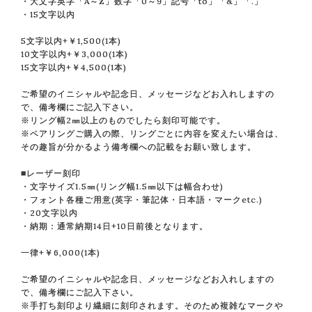
・大文字英字「A～Z」数字「0～9」記号「to」「&」「.」
・15文字以内
5文字以内+￥1,500(1本)
10文字以内+￥3,000(1本)
15文字以内+￥4,500(1本)
ご希望のイニシャルや記念日、メッセージなどお入れしますの
で、備考欄にご記入下さい。
※リング幅2㎜以上のものでしたら刻印可能です。
※ペアリングご購入の際、リングごとに内容を変えたい場合は、
その趣旨が分かるよう備考欄への記載をお願い致します。
■レーザー刻印
・文字サイズ1.5㎜(リング幅1.5㎜以下は幅合わせ)
・フォント各種ご用意(英字・筆記体・日本語・マークetc.)
・20文字以内
・納期：通常納期14日+10日前後となります。
一律+￥6,000(1本)
ご希望のイニシャルや記念日、メッセージなどお入れしますの
で、備考欄にご記入下さい。
※手打ち刻印より繊細に刻印されます。そのため複雑なマークや