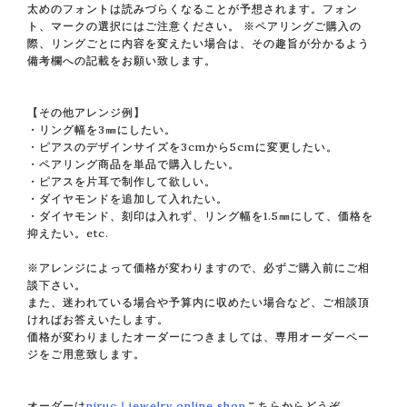
太めのフォントは読みづらくなることが予想されます。フォン
ト、マークの選択にはご注意ください。 ※ペアリングご購入の
際、リングごとに内容を変えたい場合は、その趣旨が分かるよう
備考欄への記載をお願い致します。
【その他アレンジ例】
・リング幅を3㎜にしたい。
・ピアスのデザインサイズを3cmから5cmに変更したい。
・ペアリング商品を単品で購入したい。
・ピアスを片耳で制作して欲しい。
・ダイヤモンドを追加して入れたい。
・ダイヤモンド、刻印は入れず、リング幅を1.5㎜にして、価格を
抑えたい。etc.
※アレンジによって価格が変わりますので、必ずご購入前にご相
談下さい。
また、迷われている場合や予算内に収めたい場合など、ご相談頂
ければお答えいたします。
価格が変わりましたオーダーにつきましては、専用オーダーペー
ジをご用意致します。
オーダーは
niruc｜jewelry online shop
こちらからどうぞ。