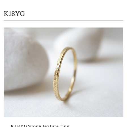
K18YG
K18YG/stone texture ring