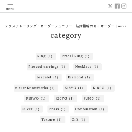
テクスチャーリング・オーダージュエリー・結婚指輪のセミオーダー｜niruc
category
Ring（1）
Bridal Ring（1）
Pierced earrings（1）
Necklace（1）
Bracelet（1）
Diamond（1）
niruc×KnottWorks（1）
K18YG（1）
K18PG（1）
K18WG（1）
K10YG（1）
Pt900（1）
Silver（1）
Brass（1）
Combination（1）
Texture（1）
Gift（1）